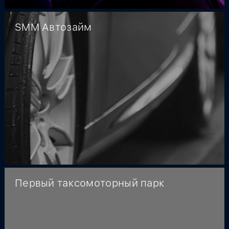
SMM Автозайм
Первый таксомоторный парк