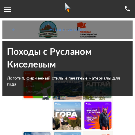
menu
phone
Назад в портфолио
arrow_back
Походы с Русланом
Киселевым
Логотип, фирменный стиль и печатные материалы для
гида