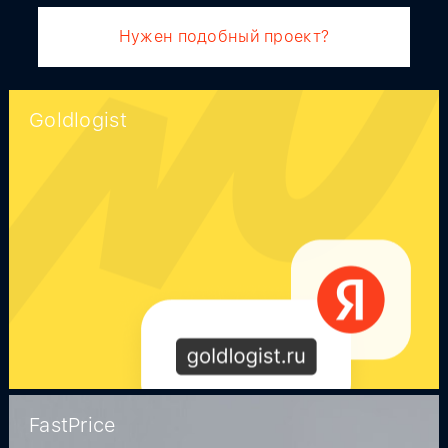
Нужен подобный проект?
Goldlogist
FastPrice