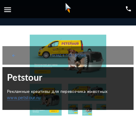
menu
phone
Назад в портфолио
arrow_back
Petstour
Рекламные креативы для перевозчика животных
www.petstour.ru